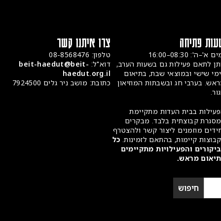
פתיחה
צרו איתנו קשר
מיד
מדי
08:30–16:00
טלפון: 08-8568476
תרו
תאם פעילות גם בשעות הערב,
דוא"ל:
beit-haedut@beit-
ישי ובמוצאי שבת, בתיאום
haedut.org.il
הצה
בערבי חג ובשבתות המוזיאון
כתובת: מושב ניר גלים 7924500
מיד
ת בבית העדות מתקיימת
 קבוצתית בלבד. מבקרים
 מוזמנים ליצור קשר ולהצטרף
ת קיימות, בהתאם לזמינות.
כל
ים והפעילויות מתקיימים
ם מראש.
חיפוש