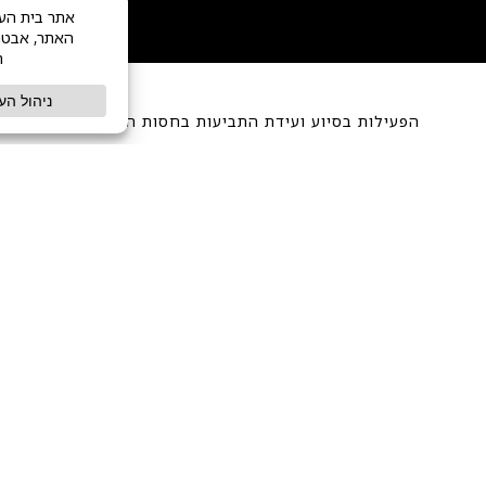
הפעילות בסיוע ועידת התביעות בחסות הקרן זיכרון, אחריות ו
הפדרלי הגרמני.
e Conference on Jewish Material Claims Against
the Foundation “Remembrance, Responsibility and
by the German Federal Ministry of Finance