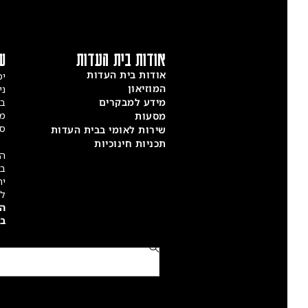
אודות בית העדות
שעות 
אודות בית העדות
ימים א'–ה': 
המוזיאון
ניתן ל
מידע למבקרים
בימי ש
מראש. 
מסעות
סגור.
שירות לאומי בבית העדות
תכניות חינוכיות
הפעילו
במסגרת
יחידים
לקבוצו
הביקור
בתיאו