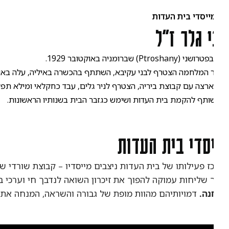
ייסדי בית העדות
 גלר ז"ל
Ptroshany) שברומניה באוקטובר 1929.
המלחמה הצטרף לבני עקיבא, השתתף בהכשרה באיליה, עלה באוניית "כ
רצה עם קבוצת ביריה, הצטרף לניר גלים, עבד כחקלאי ומילא תפקידי
ותף להקמת בית העדות ושימש כגזבר הבית בשנותיו הראשונות.
סדי בית העדות
ז פעילותו של בית העדות ניצבים מייסדיו – קבוצת שורדי שואה,
 שליחות עמוקה להפוך את זיכרון השואה לנדבך חי וערכי בעיצו
ה.
דמויותיהם מהוות מופת של גבורה והשראה, המנחה את עשיי