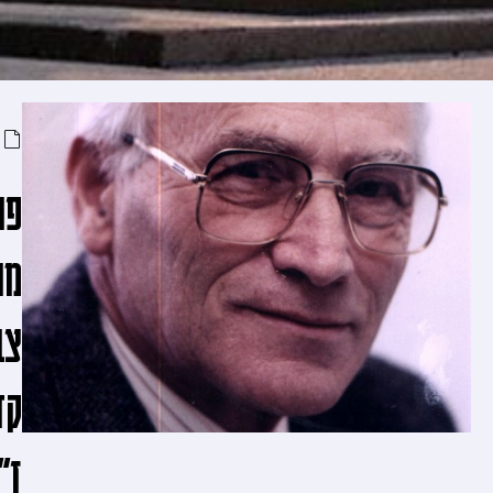
מייסדי
בית
העדות
פרופ'
מנחם
צבי
קדרי
ז"ל