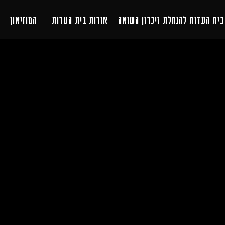
העדות להנחלת זיכרון השואה
אודות בית העדות
המוזיאון
תכניו