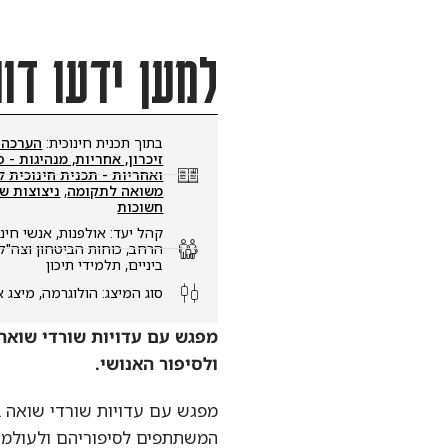
למען ידעו דור 
בתוך תכנית חינוכית:
הערכה חלופ
זיכרון, אחריות, מנהיגות - פעיל
ואחריות - תכנית חינוכית לתלמיד
משואה לתקומה
,
ניצוצות של אור
חשוכות
קהל יעד:
אולפנות
,
אנשי חינוך וצו
הרחב
,
כוחות הביטחון וצה"ל
,
מכינ
ביניים
,
תלמידי תיכון
סוג המיצג:
הולוגרמה
,
מיצג אינטר
מפגש עם עדויות שורדי שואה בה
ולסיפור האנושי.
מפגש עם עדויות שורדי שואה בהולו
המשתתפים לסיפוריהם ולעולמם של 