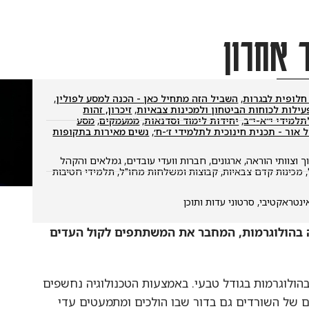
אחרון
ית לבגרות
,
השביל הזה מתחיל כאן - הכנה למסע לפולין
,
ות לכוחות הביטחון ולמכינות צבאיות
,
זיכרון, זהות
י י״א-י״ב
,
יחידות לימוד וסדנאות
,
ממעמקים
,
מסע
 - תכנית חינוכית לתלמידי ז׳-ח׳
,
נשים מאירות בתקופות
ותי הוראה
,
ארגונים, חברות וועדי עובדים
,
גמלאים והקהל
ות קדם צבאיות
,
קבוצות ומשלחות מחו"ל
,
תלמידי חטיבות
אקטיבי
,
סרטוני עדות ותוכן
ולוגרמות, המחבר את המשתתפים לקול העדים
גרמות בגודל טבעי. באמצעות הטכנולוגיה נחשפים
השורדים גם בדור שבו הולכים ומתמעטים עדי