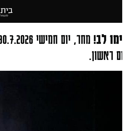
מו לב!
מחר
ם ראשון.